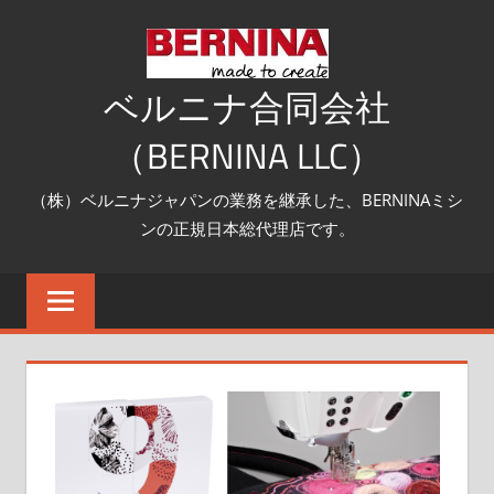
コ
ン
テ
ベルニナ合同会社
ン
（BERNINA LLC）
ツ
へ
（株）ベルニナジャパンの業務を継承した、BERNINAミシ
ス
ンの正規日本総代理店です。
キ
ッ
プ