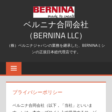
コ
ン
テ
ベルニナ合同会社
ン
（BERNINA LLC）
ツ
へ
（株）ベルニナジャパンの業務を継承した、BERNINAミシ
ス
ンの正規日本総代理店です。
キ
ッ
プ
プライバシーポリシー
ベルニナ合同会社（以下，「当社」といいま