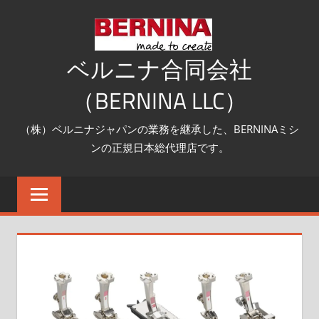
コ
ン
テ
ベルニナ合同会社
ン
（BERNINA LLC）
ツ
へ
（株）ベルニナジャパンの業務を継承した、BERNINAミシ
ス
ンの正規日本総代理店です。
キ
ッ
プ