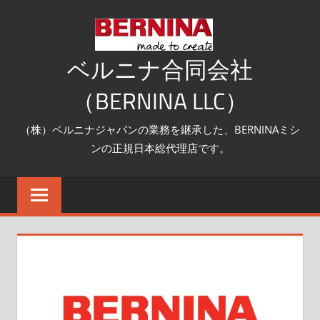
コ
ン
テ
ベルニナ合同会社
ン
（BERNINA LLC）
ツ
へ
（株）ベルニナジャパンの業務を継承した、BERNINAミシ
ス
ンの正規日本総代理店です。
キ
ッ
プ