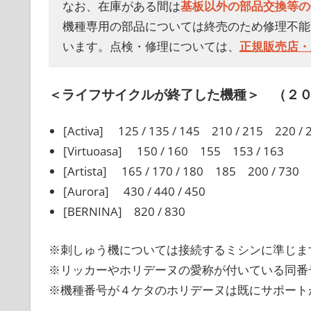
なお、在庫がある間は
基板以外の部品交換等の
機種専用の部品については終売のため修理不能
います。点検・修理については、
正規販売店・
＜ライフサイクルが終了した機種＞
（２０
[Activa] 125 / 135 / 145 210 / 215 220 / 
[Virtuoasa] 150 / 160 155 153 / 163
[Artista] 165 / 170 / 180 185 200 / 730 
[Aurora] 430 / 440 / 450
[BERNINA] 820 / 830
※刺しゅう機については接続するミシンに準じま
※リッカーやホリデーヌの愛称が付いている同番
※機種番号が４ケタのホリデーヌは既にサポート