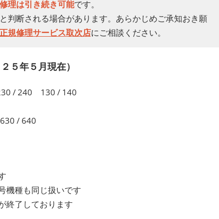
修理は引き続き可能
です。
と判断される場合があります。あらかじめご承知おき願
正規修理サービス取次店
にご相談ください。
２５年５月現在）
230 / 240 130 / 140
630 / 640
す
号機種も同じ扱いです
が終了しております