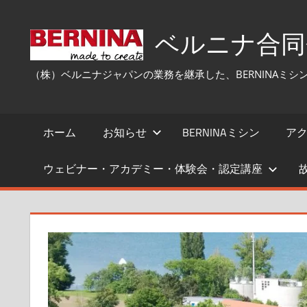
コ
ン
ベルニナ合同会社
テ
ン
（株）ベルニナジャパンの業務を継承した、BERNINAミ
ツ
へ
ス
ホーム
お知らせ
BERNINAミシン
ア
キ
ッ
ウェビナー・アカデミー・体験会・認定講座
プ