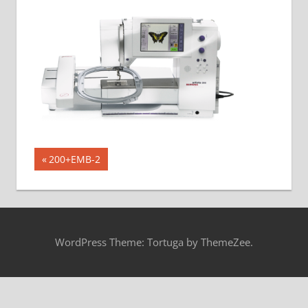
投
前
200+EMB-2
の
稿
記
ナ
事:
ビ
WordPress Theme: Tortuga by ThemeZee.
ゲ
ー