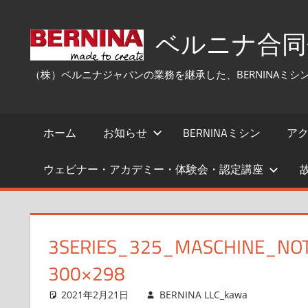
コ
ン
ベルニナ合同会社
テ
ン
（株）ベルニナジャパンの業務を継承した、BERNINAミ
ツ
へ
ス
ホーム
お知らせ
BERNINAミシン
ア
キ
ッ
ウェビナー・アカデミー・体験会・認定講座
プ
3SERIES_325_MASCHINE_NO
300×298
2021年2月21日
BERNINA LLC_kawa