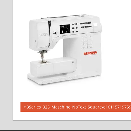
投
前
3Series_325_Maschine_NoText_Square-e1611571975
の
稿
記
ナ
事: