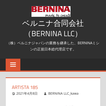
コ
ン
テ
ベルニナ合同会社
ン
（BERNINA LLC）
ツ
へ
（株）ベルニナジャパンの業務を継承した、BERNINAミシ
ス
ンの正規日本総代理店です。
キ
ッ
プ
ARTISTA 185
2021年4月8日
BERNINA LLC_kawa