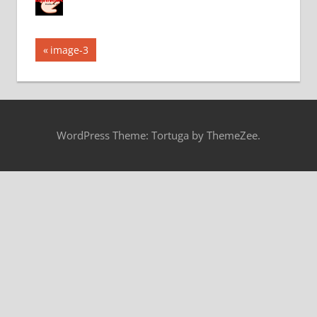
投
前
image-3
の
稿
記
ナ
事:
ビ
WordPress Theme: Tortuga by ThemeZee.
ゲ
ー
シ
ョ
ン