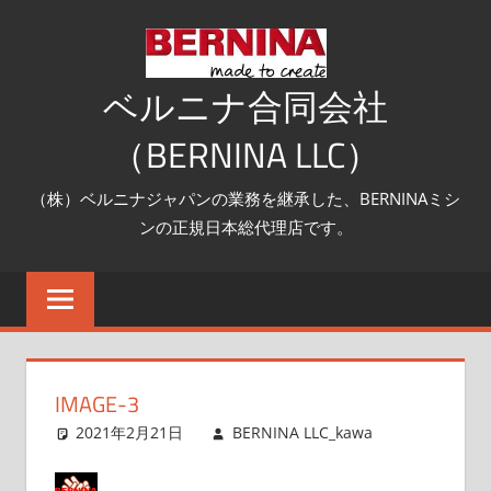
コ
ン
テ
ベルニナ合同会社
ン
（BERNINA LLC）
ツ
へ
（株）ベルニナジャパンの業務を継承した、BERNINAミシ
ス
ンの正規日本総代理店です。
キ
ッ
プ
IMAGE-3
2021年2月21日
BERNINA LLC_kawa