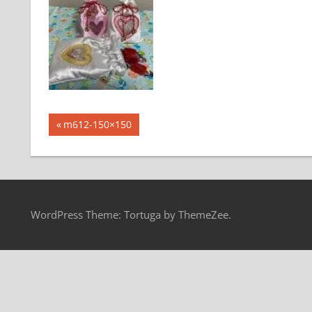
投
前
m612-150×150
の
稿
記
ナ
事:
ビ
WordPress Theme: Tortuga by ThemeZee.
ゲ
ー
シ