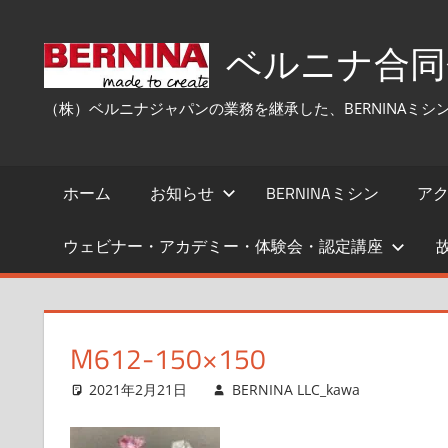
コ
ン
ベルニナ合同会社
テ
ン
（株）ベルニナジャパンの業務を継承した、BERNINAミ
ツ
へ
ス
ホーム
お知らせ
BERNINAミシン
ア
キ
ッ
ウェビナー・アカデミー・体験会・認定講座
プ
M612-150×150
2021年2月21日
BERNINA LLC_kawa