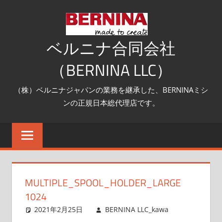
コ
ン
テ
ベルニナ合同会社
ン
（BERNINA LLC）
ツ
へ
（株）ベルニナジャパンの業務を継承した、BERNINAミシ
ス
ンの正規日本総代理店です。
キ
ッ
プ
MULTIPLE_SPOOL_HOLDER_LARGE
1024
2021年2月25日
BERNINA LLC_kawa