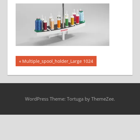
投
前
Multiple_spool_holder_Large 1024
の
稿
記
ナ
事:
ビ
WordPress Theme: Tortuga by ThemeZee.
ゲ
ー
シ