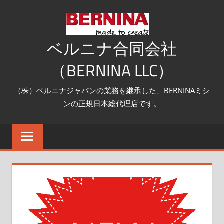
コ
ン
テ
ベルニナ合同会社
ン
（BERNINA LLC）
ツ
へ
（株）ベルニナジャパンの業務を継承した、BERNINAミシ
ス
ンの正規日本総代理店です。
キ
ッ
プ