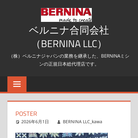
コ
ン
テ
ベルニナ合同会社
ン
（BERNINA LLC）
ツ
へ
（株）ベルニナジャパンの業務を継承した、BERNINAミシ
ス
ンの正規日本総代理店です。
キ
ッ
プ
POSTER
2026年6月1日
BERNINA LLC_kawa